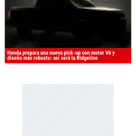
Honda prepara una nueva pick-up con motor V6 y
diseño más robusto: así será la Ridgeline