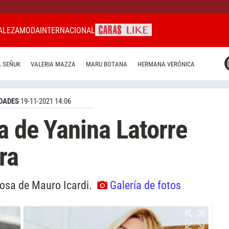
ALEZA
MODA
INTERNACIONAL
CARAS MIAMI
 SEÑUK
VALERIA MAZZA
MARU BOTANA
HERMANA VERÓNICA
CARAS BRASIL
CARAS URUGUAY
DADES
19-11-2021 14:06
a de Yanina Latorre
ra
posa de Mauro Icardi.
Galería de fotos