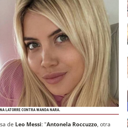
NINA LATORRE CONTRA WANDA NARA.
osa de
Leo Messi
: "
Antonela Roccuzzo
, otra