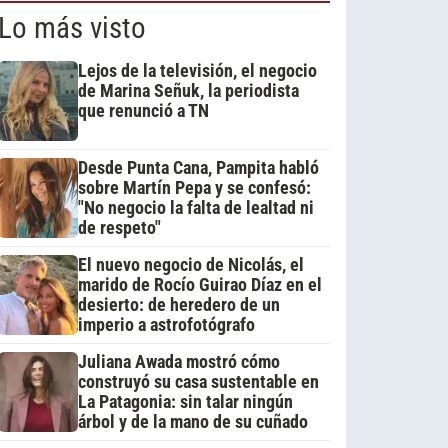
Lo más visto
Lejos de la televisión, el negocio
de Marina Señuk, la periodista
que renunció a TN
Desde Punta Cana, Pampita habló
sobre Martín Pepa y se confesó:
"No negocio la falta de lealtad ni
de respeto"
El nuevo negocio de Nicolás, el
marido de Rocío Guirao Díaz en el
desierto: de heredero de un
imperio a astrofotógrafo
Juliana Awada mostró cómo
construyó su casa sustentable en
La Patagonia: sin talar ningún
árbol y de la mano de su cuñado