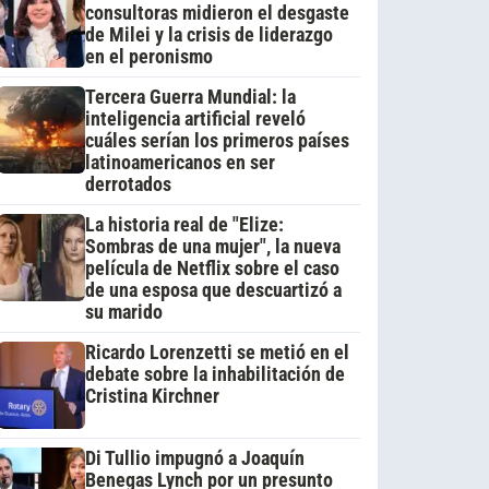
consultoras midieron el desgaste
de Milei y la crisis de liderazgo
en el peronismo
Tercera Guerra Mundial: la
inteligencia artificial reveló
cuáles serían los primeros países
latinoamericanos en ser
derrotados
La historia real de "Elize:
Sombras de una mujer", la nueva
película de Netflix sobre el caso
de una esposa que descuartizó a
su marido
Ricardo Lorenzetti se metió en el
debate sobre la inhabilitación de
Cristina Kirchner
Di Tullio impugnó a Joaquín
Benegas Lynch por un presunto