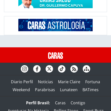
Diario Perfil
Noticias
Marie Claire
Fortuna
Weekend
Parabrisas
Lunateen
BATimes
Perfil Brasil:
Caras
Contigo
Aventuras Na Historia
Rolling Stone
Sport Buzz