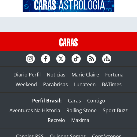
Diario Perfil
Noticias
Marie Claire
Fortuna
Weekend
Parabrisas
Lunateen
BATimes
Perfil Brasil:
Caras
Contigo
Aventuras Na Historia
Rolling Stone
Sport Buzz
Recreio
Maxima
Canales RSS
Quienes Somos
Contáctenos