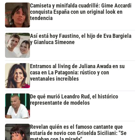
Camiseta y minifalda cuadrillé: Gime Accardi
conquista España con un original look en
tendencia
Así está hoy Faustino, el hijo de Eva Bargiela
y Gianluca Simeone
Entramos al living de Juliana Awada en su
casa en La Patagonia: rústico y con
ventanales increíbles
De qué murió Leandro Rud, el histórico
representante de modelos
Revelan quién es el famoso cantante que
estaría de novio con Griselda Siciliani: "Se
mataban con la mirada"