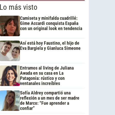
Lo más visto
Camiseta y minifalda cuadrillé:
Gime Accardi conquista España
con un original look en tendencia
Así está hoy Faustino, el hijo de
Eva Bargiela y Gianluca Simeone
Entramos al living de Juliana
Awada en su casa en La
Patagonia: rústico y con
ventanales increíbles
Sofía Aldrey compartió una
reflexión a un mes de ser madre
de Marco: “Fue aprender a
confiar”