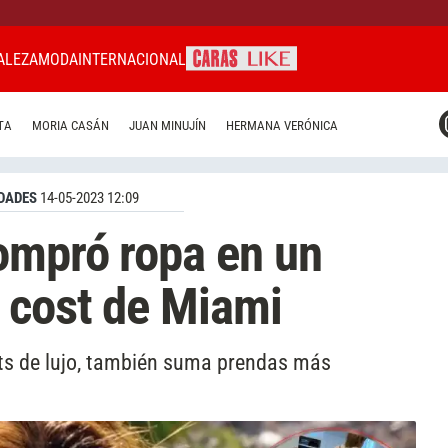
ALEZA
MODA
INTERNACIONAL
CARAS MIAMI
TA
MORIA CASÁN
JUAN MINUJÍN
HERMANA VERÓNICA
CARAS BRASIL
CARAS URUGUAY
DADES
14-05-2023 12:09
ompró ropa en un
 cost de Miami
its de lujo, también suma prendas más