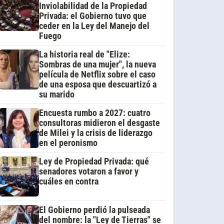
Inviolabilidad de la Propiedad
Privada: el Gobierno tuvo que
ceder en la Ley del Manejo del
Fuego
La historia real de "Elize:
Sombras de una mujer", la nueva
película de Netflix sobre el caso
de una esposa que descuartizó a
su marido
Encuesta rumbo a 2027: cuatro
consultoras midieron el desgaste
de Milei y la crisis de liderazgo
en el peronismo
Ley de Propiedad Privada: qué
senadores votaron a favor y
cuáles en contra
El Gobierno perdió la pulseada
del nombre: la "Ley de Tierras" se