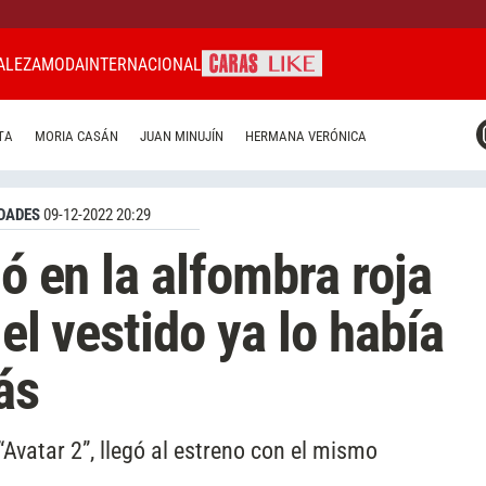
ALEZA
MODA
INTERNACIONAL
CARAS MIAMI
TA
MORIA CASÁN
JUAN MINUJÍN
HERMANA VERÓNICA
CARAS BRASIL
CARAS URUGUAY
DADES
09-12-2022 20:29
ló en la alfombra roja
 el vestido ya lo había
ás
 “Avatar 2”, llegó al estreno con el mismo