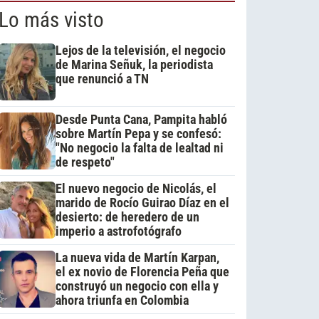
Lo más visto
Lejos de la televisión, el negocio
de Marina Señuk, la periodista
que renunció a TN
Desde Punta Cana, Pampita habló
sobre Martín Pepa y se confesó:
"No negocio la falta de lealtad ni
de respeto"
El nuevo negocio de Nicolás, el
marido de Rocío Guirao Díaz en el
desierto: de heredero de un
imperio a astrofotógrafo
La nueva vida de Martín Karpan,
el ex novio de Florencia Peña que
construyó un negocio con ella y
ahora triunfa en Colombia