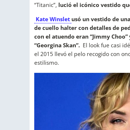
“Titanic”,
l
ució el icónico vestido q
Kate Winslet
usó un vestido de una
de cuello halter con detalles de pe
con el atuendo eran “Jimmy Choo” y
“Georgina Skan”.
El look fue casi id
el 2015 llevó el pelo recogido con o
estilismo.