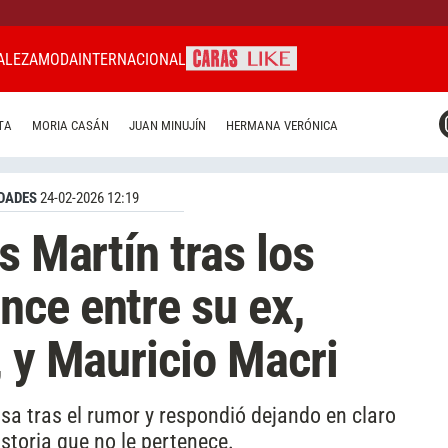
ALEZA
MODA
INTERNACIONAL
CARAS MIAMI
TA
MORIA CASÁN
JUAN MINUJÍN
HERMANA VERÓNICA
CARAS BRASIL
CARAS URUGUAY
DADES
24-02-2026 12:19
s Martín tras los
ce entre su ex,
, y Mauricio Macri
sa tras el rumor y respondió dejando en claro
storia que no le pertenece.