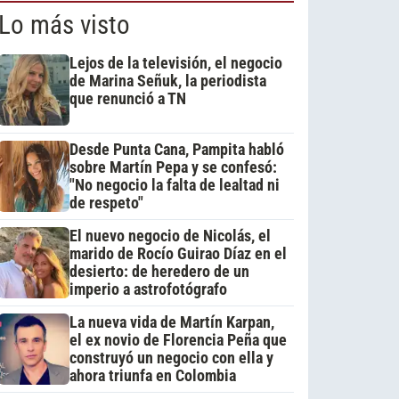
Lo más visto
Lejos de la televisión, el negocio
de Marina Señuk, la periodista
que renunció a TN
Desde Punta Cana, Pampita habló
sobre Martín Pepa y se confesó:
"No negocio la falta de lealtad ni
de respeto"
El nuevo negocio de Nicolás, el
marido de Rocío Guirao Díaz en el
desierto: de heredero de un
imperio a astrofotógrafo
La nueva vida de Martín Karpan,
el ex novio de Florencia Peña que
construyó un negocio con ella y
ahora triunfa en Colombia