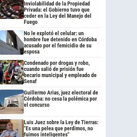
Inviolabilidad de la Propiedad
Privada: el Gobierno tuvo que
ceder en la Ley del Manejo del
Fuego
No le explotó el celular: un
hombre fue detenido en Córdoba
acusado por el femicidio de su
esposa
Condenado por drogas y robo,
cuando salió de prisión fue
becario municipal y empleado de
Senaf
Guillermo Arias, juez electoral de
Córdoba: no cesa la polémica por
el concurso
Luis Juez sobre la Ley de Tierras:
"Es una pelea que perdimos, no
fuimos inteligentes"