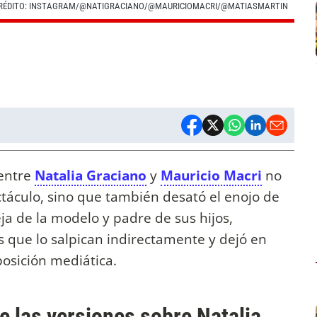
CRÉDITO: INSTAGRAM/@NATIGRACIANO/@MAURICIOMACRI/@MATIASMARTIN
 entre
Natalia Graciano
y
Mauricio Macri
no
táculo, sino que también desató el enojo de
eja de la modelo y padre de sus hijos,
 que lo salpican indirectamente y dejó en
posición mediática.
e las versiones sobre Natalia