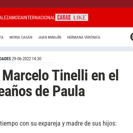
ALEZA
MODA
INTERNACIONAL
CARAS MIAMI
TA
MORIA CASÁN
JUAN MINUJÍN
HERMANA VERÓNICA
CARAS BRASIL
CARAS URUGUAY
DADES
29-06-2022 14:30
Marcelo Tinelli en el
eaños de Paula
iempo con su expareja y madre de sus hijos: