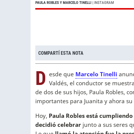
PAULA ROBLES Y MARCELO TINELLI
| INSTAGRAM
COMPARTÍ ESTA NOTA
D
esde que
Marcelo Tinelli
anunci
Valdés, el conductor se muestr
de dos de sus hijos, Paula Robles, c
importantes para Juanita y ahora s
Hoy,
Paula Robles está cumpliendo 5
decidió celebrar
junto a sus seres qu
Lo que
llamó la atención fue la pr