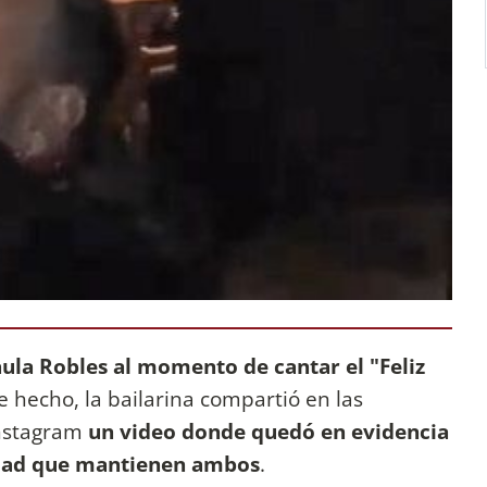
aula Robles al momento de cantar el "Feliz
e hecho, la bailarina compartió en las
Instagram
un video donde quedó en evidencia
cidad que mantienen ambos
.