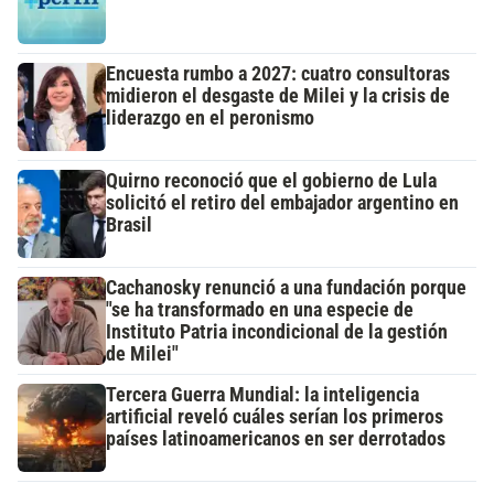
Encuesta rumbo a 2027: cuatro consultoras
midieron el desgaste de Milei y la crisis de
liderazgo en el peronismo
Quirno reconoció que el gobierno de Lula
solicitó el retiro del embajador argentino en
Brasil
Cachanosky renunció a una fundación porque
"se ha transformado en una especie de
Instituto Patria incondicional de la gestión
de Milei"
Tercera Guerra Mundial: la inteligencia
artificial reveló cuáles serían los primeros
países latinoamericanos en ser derrotados