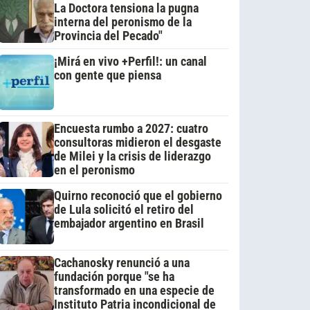
La Doctora tensiona la pugna
interna del peronismo de la
Provincia del Pecado"
¡Mirá en vivo +Perfil!: un canal
con gente que piensa
Encuesta rumbo a 2027: cuatro
consultoras midieron el desgaste
de Milei y la crisis de liderazgo
en el peronismo
Quirno reconoció que el gobierno
de Lula solicitó el retiro del
embajador argentino en Brasil
Cachanosky renunció a una
fundación porque "se ha
transformado en una especie de
Instituto Patria incondicional de