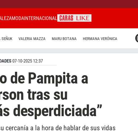
ALEZA
MODA
INTERNACIONAL
CARAS MIAMI
 SEÑUK
VALERIA MAZZA
MARU BOTANA
HERMANA VERÓNICA
CARAS BRASIL
CARAS URUGUAY
DADES
07-10-2025 12:37
jo de Pampita a
son tras su
ás desperdiciada”
 cercanía a la hora de hablar de sus vidas