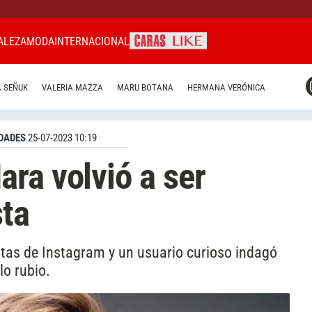
ALEZA
MODA
INTERNACIONAL
CARAS MIAMI
 SEÑUK
VALERIA MAZZA
MARU BOTANA
HERMANA VERÓNICA
CARAS BRASIL
CARAS URUGUAY
DADES
25-07-2023 10:19
ra volvió a ser
sta
ntas de Instagram y un usuario curioso indagó
lo rubio.