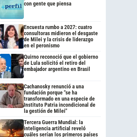
con gente que piensa
Encuesta rumbo a 2027: cuatro
consultoras midieron el desgaste
de Milei y la crisis de liderazgo
en el peronismo
Quirno reconoció que el gobierno
de Lula solicitó el retiro del
embajador argentino en Brasil
Cachanosky renunció a una
fundación porque "se ha
transformado en una especie de
Instituto Patria incondicional de
la gestión de Milei"
Tercera Guerra Mundial: la
inteligencia artificial reveló
cuáles serían los primeros países