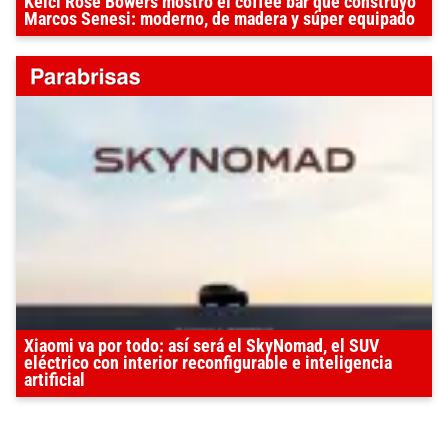
Kelci Rose Bowers mostró el coffee bar que construyó
Marcos Senesi: moderno, de madera y súper equipado
Xiaomi va por todo: así será el SkyNomad, el SUV
eléctrico con interior reconfigurable e inteligencia
artificial