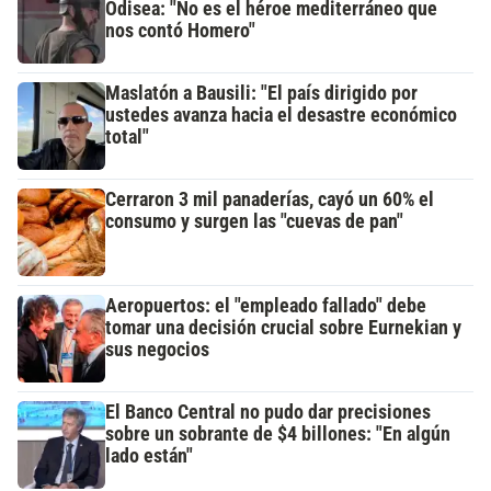
Odisea: "No es el héroe mediterráneo que
nos contó Homero"
Maslatón a Bausili: "El país dirigido por
ustedes avanza hacia el desastre económico
total"
Cerraron 3 mil panaderías, cayó un 60% el
consumo y surgen las "cuevas de pan"
Aeropuertos: el "empleado fallado" debe
tomar una decisión crucial sobre Eurnekian y
sus negocios
El Banco Central no pudo dar precisiones
sobre un sobrante de $4 billones: "En algún
lado están"