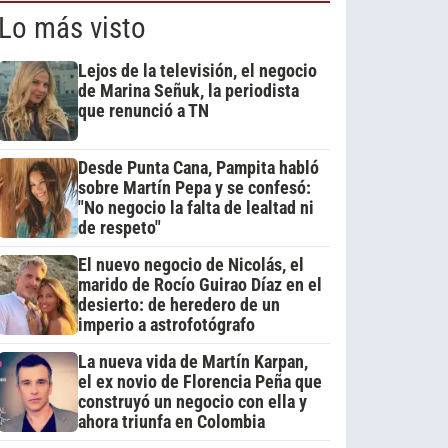
Lo más visto
Lejos de la televisión, el negocio
de Marina Señuk, la periodista
que renunció a TN
Desde Punta Cana, Pampita habló
sobre Martín Pepa y se confesó:
"No negocio la falta de lealtad ni
de respeto"
El nuevo negocio de Nicolás, el
marido de Rocío Guirao Díaz en el
desierto: de heredero de un
imperio a astrofotógrafo
La nueva vida de Martín Karpan,
el ex novio de Florencia Peña que
construyó un negocio con ella y
ahora triunfa en Colombia