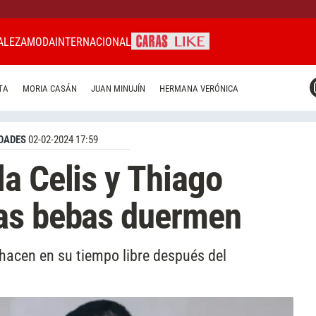
ALEZA
MODA
INTERNACIONAL
CARAS MIAMI
TA
MORIA CASÁN
JUAN MINUJÍN
HERMANA VERÓNICA
CARAS BRASIL
CARAS URUGUAY
DADES
02-02-2024 17:59
a Celis y Thiago
as bebas duermen
acen en su tiempo libre después del