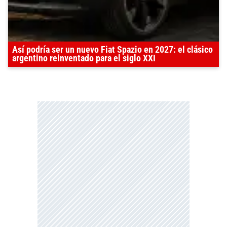
Así podría ser un nuevo Fiat Spazio en 2027: el clásico
argentino reinventado para el siglo XXI