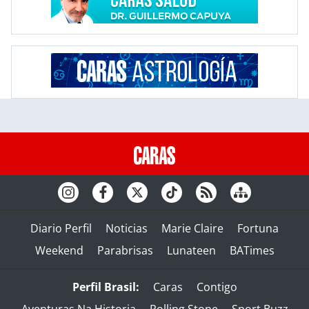
Diario Perfil
Noticias
Marie Claire
Fortuna
Weekend
Parabrisas
Lunateen
BATimes
Perfil Brasil:
Caras
Contigo
Aventuras Na Historia
Rolling Stone
Sport Buzz