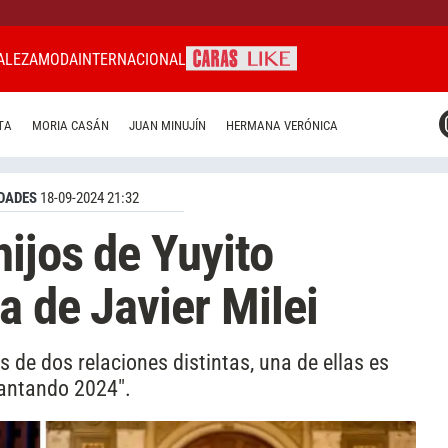
ALEZA
MODA
INTERNACIONAL
CARAS MIAMI
TA
MORIA CASÁN
JUAN MINUJÍN
HERMANA VERÓNICA
CARAS BRASIL
CARAS URUGUAY
DADES
18-09-2024 21:32
hijos de Yuyito
a de Javier Milei
 de dos relaciones distintas, una de ellas es
"Cantando 2024".