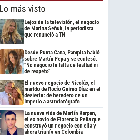
Lo más visto
Lejos de la televisión, el negocio
de Marina Señuk, la periodista
que renunció a TN
Desde Punta Cana, Pampita habló
sobre Martín Pepa y se confesó:
"No negocio la falta de lealtad ni
de respeto"
El nuevo negocio de Nicolás, el
marido de Rocío Guirao Díaz en el
desierto: de heredero de un
imperio a astrofotógrafo
La nueva vida de Martín Karpan,
el ex novio de Florencia Peña que
construyó un negocio con ella y
ahora triunfa en Colombia