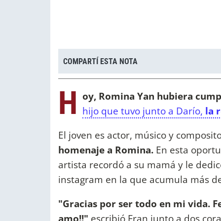
COMPARTÍ ESTA NOTA
H
oy, Romina Yan hubiera cump
hijo que tuvo junto a Darío,
la r
El joven es actor, músico y composit
homenaje a Romina.
En esta oportu
artista recordó a su mamá y le dedi
instagram en la que acumula más de
"Gracias por ser todo en mi vida. 
amo!!"
escribió Fran junto a dos co