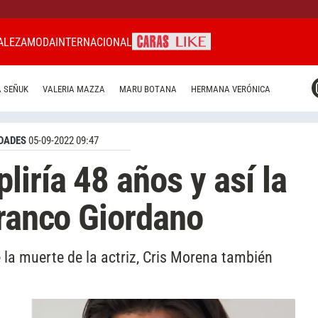
ALEZA
MODA
INTERNACIONAL
CARAS MIAMI
 SEÑUK
VALERIA MAZZA
MARU BOTANA
HERMANA VERÓNICA
CARAS BRASIL
CARAS URUGUAY
DADES
05-09-2022 09:47
iría 48 años y así la
Franco Giordano
 la muerte de la actriz, Cris Morena también