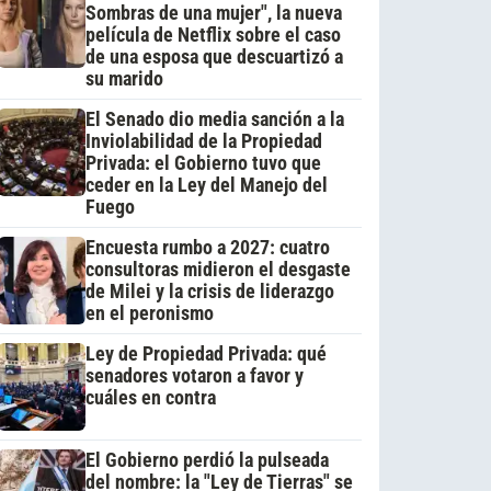
Sombras de una mujer", la nueva
película de Netflix sobre el caso
de una esposa que descuartizó a
su marido
El Senado dio media sanción a la
Inviolabilidad de la Propiedad
Privada: el Gobierno tuvo que
ceder en la Ley del Manejo del
Fuego
Encuesta rumbo a 2027: cuatro
consultoras midieron el desgaste
de Milei y la crisis de liderazgo
en el peronismo
Ley de Propiedad Privada: qué
senadores votaron a favor y
cuáles en contra
El Gobierno perdió la pulseada
del nombre: la "Ley de Tierras" se