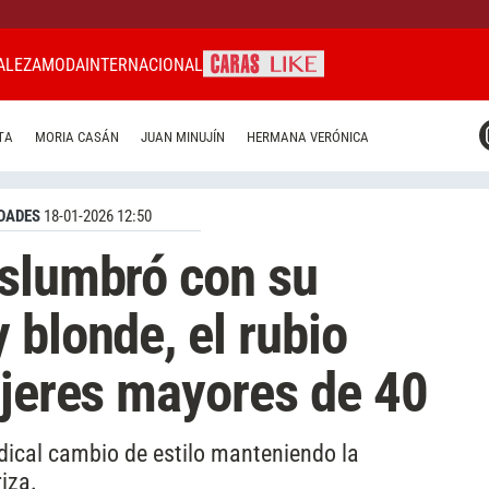
ALEZA
MODA
INTERNACIONAL
CARAS MIAMI
TA
MORIA CASÁN
JUAN MINUJÍN
HERMANA VERÓNICA
CARAS BRASIL
CARAS URUGUAY
DADES
18-01-2026 12:50
eslumbró con su
 blonde, el rubio
ujeres mayores de 40
ical cambio de estilo manteniendo la
iza.