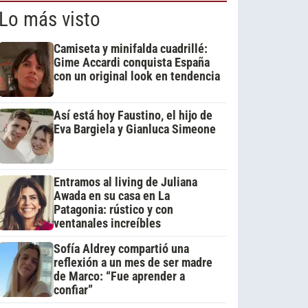
Lo más visto
Camiseta y minifalda cuadrillé:
Gime Accardi conquista España
con un original look en tendencia
Así está hoy Faustino, el hijo de
Eva Bargiela y Gianluca Simeone
Entramos al living de Juliana
Awada en su casa en La
Patagonia: rústico y con
ventanales increíbles
Sofía Aldrey compartió una
reflexión a un mes de ser madre
de Marco: “Fue aprender a
confiar”