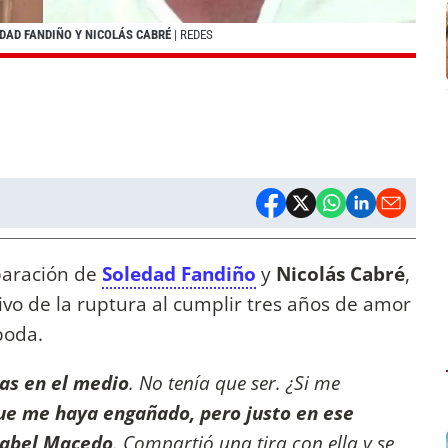
DAD FANDIÑO Y NICOLÁS CABRÉ
| REDES
paración de
Soledad Fandiño
y
Nicolás Cabré
,
ivo de la ruptura al cumplir tres años de amor
boda.
as en el medio
. No tenía que ser. ¿Si me
ue me haya engañado, pero justo en ese
sabel Macedo
. Compartió una tira con ella y se