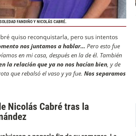
SOLEDAD FANDIÑO Y NICOLÁS CABRÉ.
bré quiso reconquistarla, pero sus intentos
omento nos juntamos a hablar…
Pero esto fue
íamos en mi casa, después en la de él. También
n la relación que ya no nos hacían bien
, y de
ta que rebalsó el vaso y ya fue.
Nos separamos
de Nicolás Cabré tras la
rnández
olvieron a ponerle fin de su romance. La