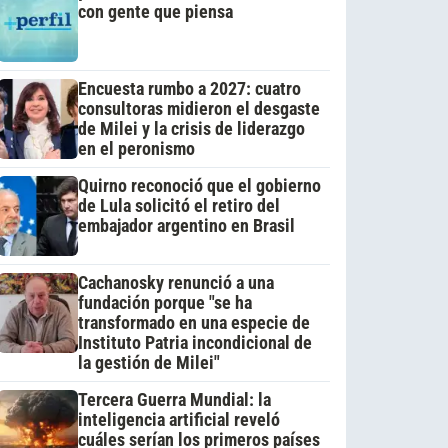
con gente que piensa
Encuesta rumbo a 2027: cuatro
consultoras midieron el desgaste
de Milei y la crisis de liderazgo
en el peronismo
Quirno reconoció que el gobierno
de Lula solicitó el retiro del
embajador argentino en Brasil
Cachanosky renunció a una
fundación porque "se ha
transformado en una especie de
Instituto Patria incondicional de
la gestión de Milei"
Tercera Guerra Mundial: la
inteligencia artificial reveló
cuáles serían los primeros países