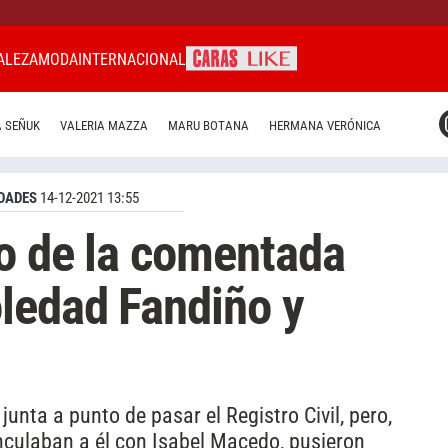
ALEZA
MODA
INTERNACIONAL
CARAS MIAMI
 SEÑUK
VALERIA MAZZA
MARU BOTANA
HERMANA VERÓNICA
CARAS BRASIL
CARAS URUGUAY
DADES
14-12-2021 13:55
o de la comentada
ledad Fandiño y
junta a punto de pasar el Registro Civil, pero,
inculaban a él con Isabel Macedo, pusieron