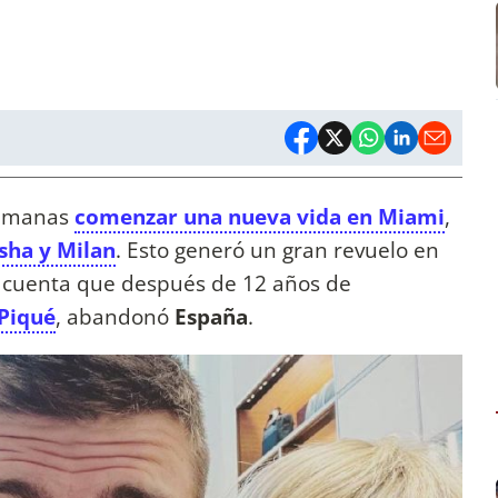
semanas
comenzar una nueva vida en Miami
,
sha y Milan
. Esto generó un gran revuelo en
n cuenta que después de 12 años de
Piqué
, abandonó
España
.