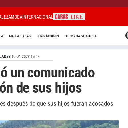
ALEZA
MODA
INTERNACIONAL
CARAS MIAMI
TA
MORIA CASÁN
JUAN MINUJÍN
HERMANA VERÓNICA
CARAS BRASIL
CARAS URUGUAY
DADES
10-04-2023 15:14
ió un comunicado
ón de sus hijos
les después de que sus hijos fueran acosados