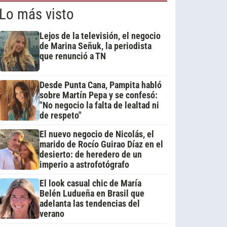
Lo más visto
Lejos de la televisión, el negocio
de Marina Señuk, la periodista
que renunció a TN
Desde Punta Cana, Pampita habló
sobre Martín Pepa y se confesó:
"No negocio la falta de lealtad ni
de respeto"
El nuevo negocio de Nicolás, el
marido de Rocío Guirao Díaz en el
desierto: de heredero de un
imperio a astrofotógrafo
El look casual chic de María
Belén Ludueña en Brasil que
adelanta las tendencias del
verano