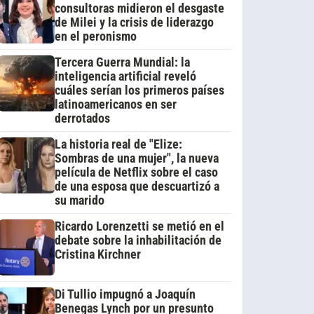
consultoras midieron el desgaste
de Milei y la crisis de liderazgo
en el peronismo
Tercera Guerra Mundial: la
inteligencia artificial reveló
cuáles serían los primeros países
latinoamericanos en ser
derrotados
La historia real de "Elize:
Sombras de una mujer", la nueva
película de Netflix sobre el caso
de una esposa que descuartizó a
su marido
Ricardo Lorenzetti se metió en el
debate sobre la inhabilitación de
Cristina Kirchner
Di Tullio impugnó a Joaquín
Benegas Lynch por un presunto