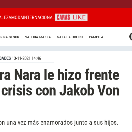
ALEZA
MODA
INTERNACIONAL
CARAS MIAMI
RINA SEÑUK
VALERIA MAZZA
NATALIA OREIRO
PAMPITA
CARAS BRASIL
CARAS URUGUAY
DADES
13-11-2021 14:46
ra Nara le hizo frente
 crisis con Jakob Von
ron una vez más enamorados junto a sus hijos.