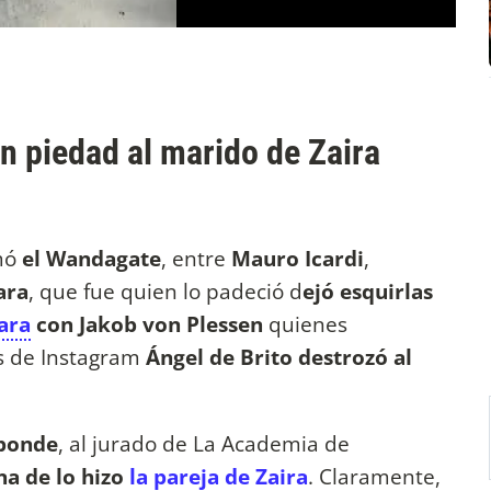
in piedad al marido de Zaira
rmó
el Wandagate
, entre
Mauro Icardi
,
ara
, que fue quien lo padeció d
ejó esquirlas
ara
con Jakob von Plessen
quienes
as de Instagram
Ángel de Brito destrozó al
ponde
, al jurado de La Academia de
a de lo hizo
la pareja de Zaira
. Claramente,