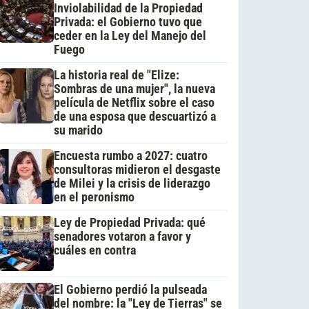
Inviolabilidad de la Propiedad
Privada: el Gobierno tuvo que
ceder en la Ley del Manejo del
Fuego
La historia real de "Elize:
Sombras de una mujer", la nueva
película de Netflix sobre el caso
de una esposa que descuartizó a
su marido
Encuesta rumbo a 2027: cuatro
consultoras midieron el desgaste
de Milei y la crisis de liderazgo
en el peronismo
Ley de Propiedad Privada: qué
senadores votaron a favor y
cuáles en contra
El Gobierno perdió la pulseada
del nombre: la "Ley de Tierras" se