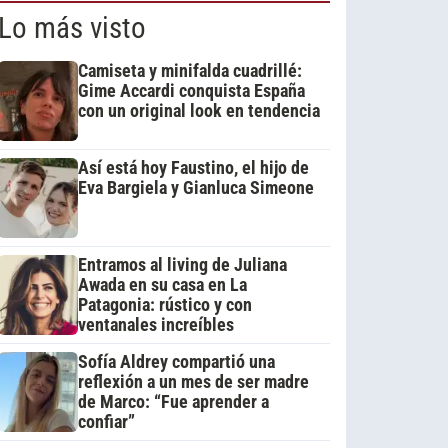
Lo más visto
Camiseta y minifalda cuadrillé:
Gime Accardi conquista España
con un original look en tendencia
Así está hoy Faustino, el hijo de
Eva Bargiela y Gianluca Simeone
Entramos al living de Juliana
Awada en su casa en La
Patagonia: rústico y con
ventanales increíbles
Sofía Aldrey compartió una
reflexión a un mes de ser madre
de Marco: “Fue aprender a
confiar”