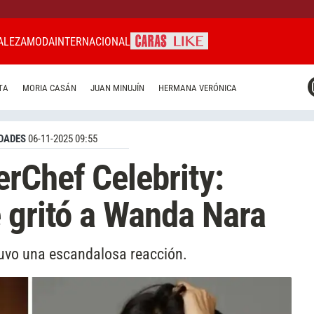
ALEZA
MODA
INTERNACIONAL
CARAS MIAMI
TA
MORIA CASÁN
JUAN MINUJÍN
HERMANA VERÓNICA
CARAS BRASIL
CARAS URUGUAY
DADES
06-11-2025 09:55
rChef Celebrity:
 gritó a Wanda Nara
 tuvo una escandalosa reacción.