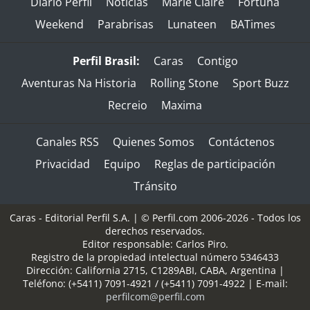
Diario Perfil
Noticias
Marie Claire
Fortuna
Weekend
Parabrisas
Lunateen
BATimes
Perfil Brasil:
Caras
Contigo
Aventuras Na Historia
Rolling Stone
Sport Buzz
Recreio
Maxima
Canales RSS
Quienes Somos
Contáctenos
Privacidad
Equipo
Reglas de participación
Tránsito
Caras - Editorial Perfil S.A.
| © Perfil.com 2006-2026 - Todos los
derechos reservados.
Editor responsable: Carlos Piro.
Registro de la propiedad intelectual número 5346433
Dirección:
California 2715
,
C1289ABI
,
CABA, Argentina
|
Teléfono:
(+5411) 7091-4921
/
(+5411) 7091-4922
| E-mail:
perfilcom@perfil.com