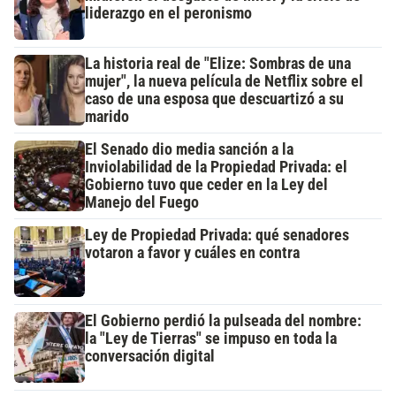
liderazgo en el peronismo
La historia real de "Elize: Sombras de una
mujer", la nueva película de Netflix sobre el
caso de una esposa que descuartizó a su
marido
El Senado dio media sanción a la
Inviolabilidad de la Propiedad Privada: el
Gobierno tuvo que ceder en la Ley del
Manejo del Fuego
Ley de Propiedad Privada: qué senadores
votaron a favor y cuáles en contra
El Gobierno perdió la pulseada del nombre:
la "Ley de Tierras" se impuso en toda la
conversación digital