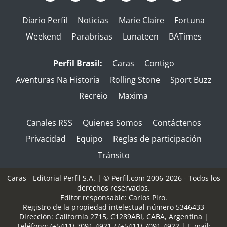
Diario Perfil
Noticias
Marie Claire
Fortuna
Weekend
Parabrisas
Lunateen
BATimes
Perfil Brasil:
Caras
Contigo
Aventuras Na Historia
Rolling Stone
Sport Buzz
Recreio
Maxima
Canales RSS
Quienes Somos
Contáctenos
Privacidad
Equipo
Reglas de participación
Tránsito
Caras - Editorial Perfil S.A.
| © Perfil.com 2006-2026 - Todos los
derechos reservados.
Editor responsable: Carlos Piro.
Registro de la propiedad intelectual número 5346433
Dirección:
California 2715
,
C1289ABI
,
CABA, Argentina
|
Teléfono:
(+5411) 7091-4921
/
(+5411) 7091-4922
| E-mail: