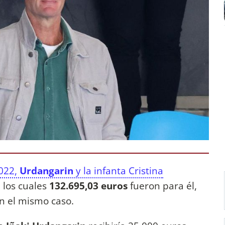
2022,
Urdangarin
y la infanta Cristina
e los cuales
132.695,03 euros
fueron para él,
n el mismo caso.