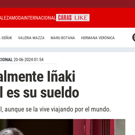
ALEZA
MODA
INTERNACIONAL
CARAS MIAMI
 SEÑUK
VALERIA MAZZA
MARU BOTANA
HERMANA VERÓNICA
CARAS BRASIL
CARAS URUGUAY
CIONAL
20-06-2024 01:54
almente Iñaki
l es su sueldo
l, aunque se la vive viajando por el mundo.