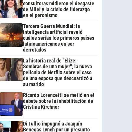
consultoras midieron el desgaste
de Milei y la crisis de liderazgo
en el peronismo
Tercera Guerra Mundial: la
inteligencia artificial reveló
cuáles serían los primeros países
latinoamericanos en ser
derrotados
La historia real de "Elize:
Sombras de una mujer", la nueva
película de Netflix sobre el caso
de una esposa que descuartizó a
su marido
Ricardo Lorenzetti se metió en el
debate sobre la inhabilitación de
Cristina Kirchner
Di Tullio impugnó a Joaquín
Benegas Lynch por un presunto