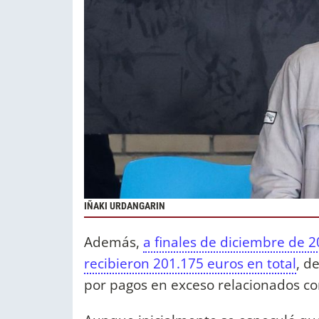
IÑAKI URDANGARIN
Además,
a finales de diciembre de 
recibieron 201.175 euros en total
, d
por pagos en exceso relacionados co