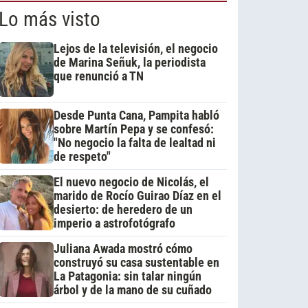
Lo más visto
Lejos de la televisión, el negocio
de Marina Señuk, la periodista
que renunció a TN
Desde Punta Cana, Pampita habló
sobre Martín Pepa y se confesó:
"No negocio la falta de lealtad ni
de respeto"
El nuevo negocio de Nicolás, el
marido de Rocío Guirao Díaz en el
desierto: de heredero de un
imperio a astrofotógrafo
Juliana Awada mostró cómo
construyó su casa sustentable en
La Patagonia: sin talar ningún
árbol y de la mano de su cuñado