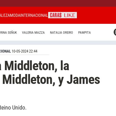
ALEZA
MODA
INTERNACIONAL
CARAS MIAMI
RINA SEÑUK
VALERIA MAZZA
NATALIA OREIRO
PAMPITA
CARAS BRASIL
CARAS URUGUAY
CIONAL
10-05-2024 22:44
 Middleton, la
 Middleton, y James
Reino Unido.