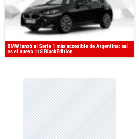
BMW lanzó el Serie 1 más accesible de Argentina: así
es el nuevo 118 BlackEdition