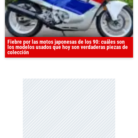
Fiebre por las motos japonesas de los 90: cuáles son
los modelos usados que hoy son verdaderas piezas de
colección