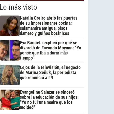
Lo más visto
Natalia Oreiro abrió las puertas
de su impresionante cocina:
salamandra antigua, pisos
damero y guiños botánicos
Eva Bargiela explicó por qué se
divorció de Facundo Moyano: “Yo
pensé que iba a durar más
tiempo”
Lejos de la televisión, el negocio
de Marina Señuk, la periodista
que renunció a TN
Evangelina Salazar se sinceró
sobre la educación de sus hijos:
“Yo no fui una madre que los
moldeó”