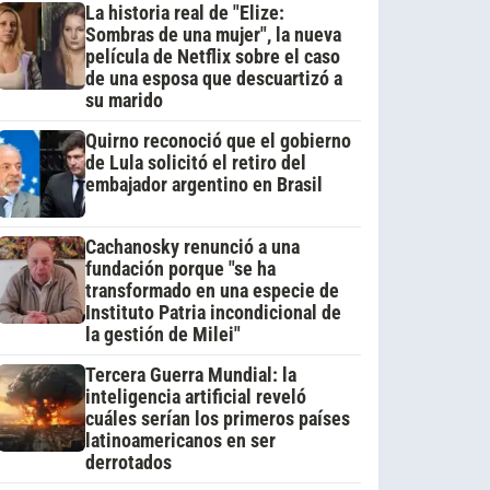
La historia real de "Elize:
Sombras de una mujer", la nueva
película de Netflix sobre el caso
de una esposa que descuartizó a
su marido
Quirno reconoció que el gobierno
de Lula solicitó el retiro del
embajador argentino en Brasil
Cachanosky renunció a una
fundación porque "se ha
transformado en una especie de
Instituto Patria incondicional de
la gestión de Milei"
Tercera Guerra Mundial: la
inteligencia artificial reveló
cuáles serían los primeros países
latinoamericanos en ser
derrotados