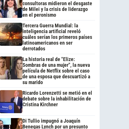
consultoras midieron el desgaste
de Milei y la crisis de liderazgo
en el peronismo
Tercera Guerra Mundial: la
inteligencia artificial reveló
cuáles serían los primeros países
latinoamericanos en ser
derrotados
La historia real de "Elize:
Sombras de una mujer", la nueva
película de Netflix sobre el caso
de una esposa que descuartizó a
su marido
Ricardo Lorenzetti se metió en el
debate sobre la inhabilitación de
Cristina Kirchner
Di Tullio impugnó a Joaquín
Benegas Lynch por un presunto