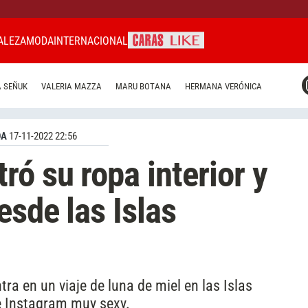
ALEZA
MODA
INTERNACIONAL
CARAS MIAMI
 SEÑUK
VALERIA MAZZA
MARU BOTANA
HERMANA VERÓNICA
CARAS BRASIL
CARAS URUGUAY
DA
17-11-2022 22:56
ó su ropa interior y
esde las Islas
a en un viaje de luna de miel en las Islas
e Instagram muy sexy.