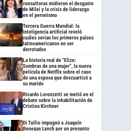
consultoras midieron el desgaste
de Milei y la crisis de liderazgo
en el peronismo
Tercera Guerra Mundial: la
inteligencia artificial reveló
cuáles serían los primeros países
latinoamericanos en ser
derrotados
La historia real de "Elize:
Sombras de una mujer", la nueva
película de Netflix sobre el caso
de una esposa que descuartizó a
su marido
Ricardo Lorenzetti se metió en el
debate sobre la inhabilitación de
Cristina Kirchner
Di Tullio impugnó a Joaquín
Benegas Lynch por un presunto