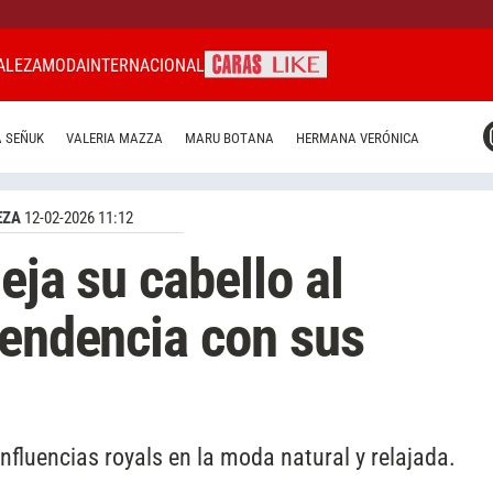
ALEZA
MODA
INTERNACIONAL
CARAS MIAMI
 SEÑUK
VALERIA MAZZA
MARU BOTANA
HERMANA VERÓNICA
CARAS BRASIL
CARAS URUGUAY
EZA
12-02-2026 11:12
deja su cabello al
tendencia con sus
fluencias royals en la moda natural y relajada.