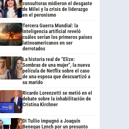
consultoras midieron el desgaste
de Milei y la crisis de liderazgo
en el peronismo
Tercera Guerra Mundial: la
inteligencia artificial reveló
cuáles serían los primeros países
latinoamericanos en ser
derrotados
La historia real de "Elize:
Sombras de una mujer", la nueva
película de Netflix sobre el caso
de una esposa que descuartizó a
su marido
Ricardo Lorenzetti se metió en el
debate sobre la inhabilitación de
Cristina Kirchner
Di Tullio impugnó a Joaquín
Benegas Lynch por un presunto