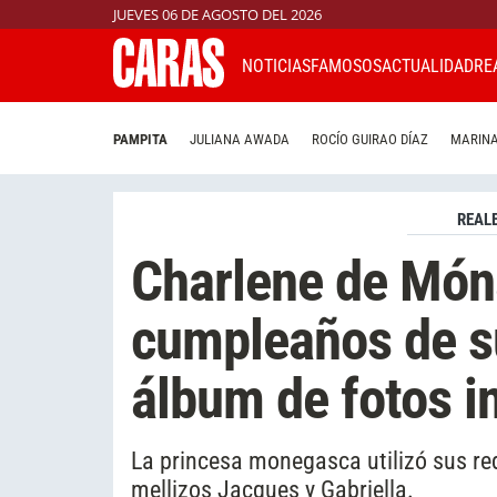
JUEVES 06 DE AGOSTO DEL 2026
NOTICIAS
FAMOSOS
ACTUALIDAD
RE
PAMPITA
JULIANA AWADA
ROCÍO GUIRAO DÍAZ
MARINA
REAL
Charlene de Móna
cumpleaños de su
álbum de fotos i
La princesa monegasca utilizó sus red
mellizos Jacques y Gabriella.