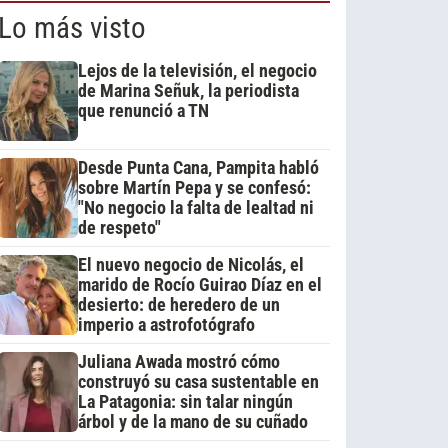
Lo más visto
Lejos de la televisión, el negocio
de Marina Señuk, la periodista
que renunció a TN
Desde Punta Cana, Pampita habló
sobre Martín Pepa y se confesó:
"No negocio la falta de lealtad ni
de respeto"
El nuevo negocio de Nicolás, el
marido de Rocío Guirao Díaz en el
desierto: de heredero de un
imperio a astrofotógrafo
Juliana Awada mostró cómo
construyó su casa sustentable en
La Patagonia: sin talar ningún
árbol y de la mano de su cuñado