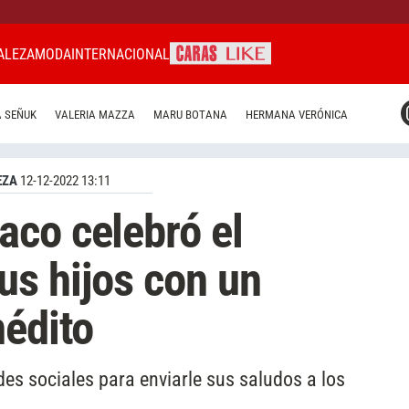
ALEZA
MODA
INTERNACIONAL
CARAS MIAMI
 SEÑUK
VALERIA MAZZA
MARU BOTANA
HERMANA VERÓNICA
CARAS BRASIL
CARAS URUGUAY
EZA
12-12-2022 13:11
co celebró el
s hijos con un
nédito
es sociales para enviarle sus saludos a los