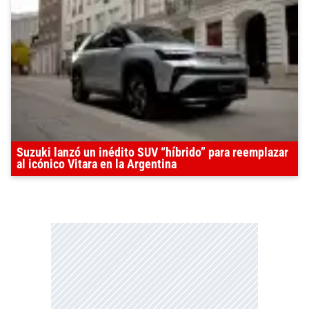
Suzuki lanzó un inédito SUV “híbrido” para reemplazar
al icónico Vitara en la Argentina