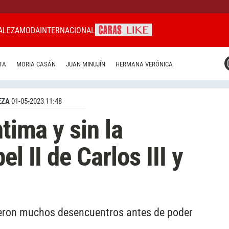
ALEZA
MODA
INTERNACIONAL
CARAS MIAMI
TA
MORIA CASÁN
JUAN MINUJÍN
HERMANA VERÓNICA
CARAS BRASIL
CARAS URUGUAY
EZA
01-05-2023 11:48
ntima y sin la
l II de Carlos III y
rieron muchos desencuentros antes de poder