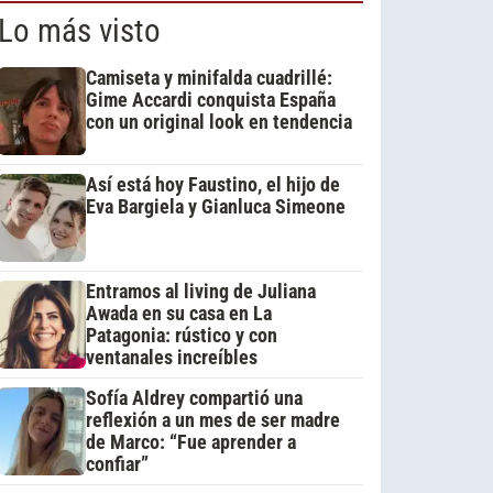
Lo más visto
Camiseta y minifalda cuadrillé:
Gime Accardi conquista España
con un original look en tendencia
Así está hoy Faustino, el hijo de
Eva Bargiela y Gianluca Simeone
Entramos al living de Juliana
Awada en su casa en La
Patagonia: rústico y con
ventanales increíbles
Sofía Aldrey compartió una
reflexión a un mes de ser madre
de Marco: “Fue aprender a
confiar”