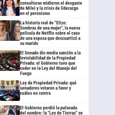
consultoras midieron el desgaste
de Milei y la crisis de liderazgo
en el peronismo
La historia real de "Elize:
Sombras de una mujer", la nueva
película de Netflix sobre el caso
de una esposa que descuartizó a
su marido
El Senado dio media sanción a la
Inviolabilidad de la Propiedad
Privada: el Gobierno tuvo que
ceder en la Ley del Manejo del
Fuego
Ley de Propiedad Privada: qué
senadores votaron a favor y
cuáles en contra
El Gobierno perdió la pulseada
del nombre: la "Ley de Tierras" se