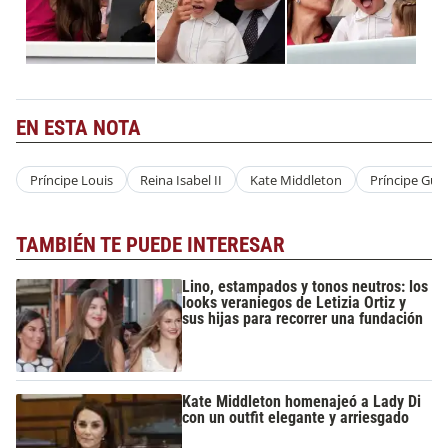
EN ESTA NOTA
Príncipe Louis
Reina Isabel II
Kate Middleton
Príncipe Gui
TAMBIÉN TE PUEDE INTERESAR
Lino, estampados y tonos neutros: los
looks veraniegos de Letizia Ortiz y
sus hijas para recorrer una fundación
Kate Middleton homenajeó a Lady Di
con un outfit elegante y arriesgado