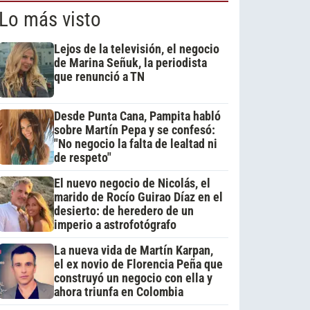
Lo más visto
Lejos de la televisión, el negocio
de Marina Señuk, la periodista
que renunció a TN
Desde Punta Cana, Pampita habló
sobre Martín Pepa y se confesó:
"No negocio la falta de lealtad ni
de respeto"
El nuevo negocio de Nicolás, el
marido de Rocío Guirao Díaz en el
desierto: de heredero de un
imperio a astrofotógrafo
La nueva vida de Martín Karpan,
el ex novio de Florencia Peña que
construyó un negocio con ella y
ahora triunfa en Colombia