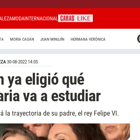
ALEZA
MODA
INTERNACIONAL
CARAS MIAMI
TA
MORIA CASÁN
JUAN MINUJÍN
HERMANA VERÓNICA
CARAS BRASIL
CARAS URUGUAY
EZA
30-08-2022 14:05
 ya eligió qué
aria va a estudiar
 la trayectoria de su padre, el rey Felipe VI.