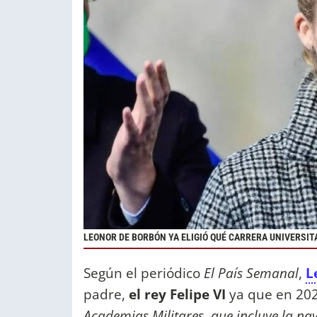
LEONOR DE BORBÓN YA ELIGIÓ QUÉ CARRERA UNIVERSIT
Según el periódico
El País Semanal
,
L
padre,
el rey Felipe VI
ya que en 20
Academias Militares, que incluye la na