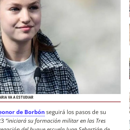
ARIA VA A ESTUDIAR
eonor de Borbón
seguirá los pasos de su
23
“iniciará su formación militar en las Tres
vegación del buque escuela Juan Sebastián de