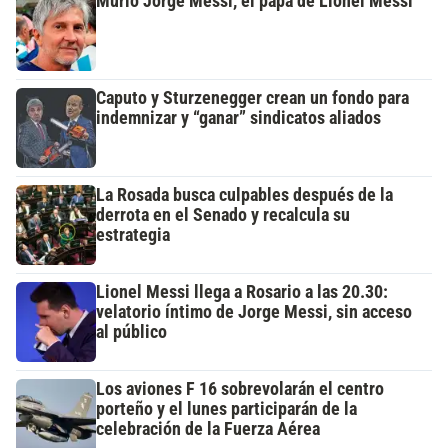
Murió Jorge Messi, el papá de Lionel Messi
Caputo y Sturzenegger crean un fondo para
indemnizar y “ganar” sindicatos aliados
La Rosada busca culpables después de la
derrota en el Senado y recalcula su
estrategia
Lionel Messi llega a Rosario a las 20.30:
velatorio íntimo de Jorge Messi, sin acceso
al público
Los aviones F 16 sobrevolarán el centro
porteño y el lunes participarán de la
celebración de la Fuerza Aérea