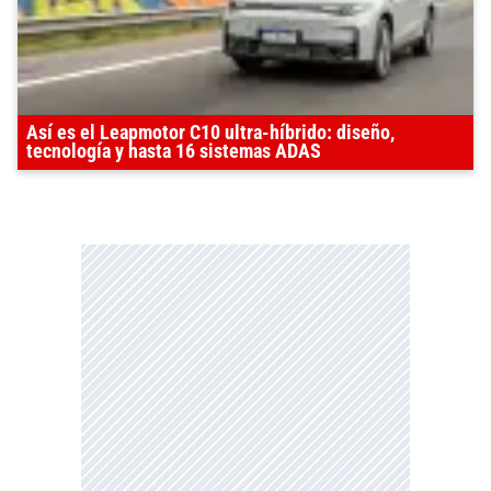
Así es el Leapmotor C10 ultra-híbrido: diseño,
tecnología y hasta 16 sistemas ADAS