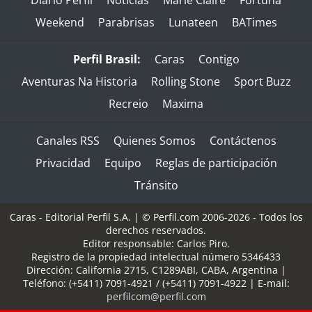
Diario Perfil
Noticias
Marie Claire
Fortuna
Weekend
Parabrisas
Lunateen
BATimes
Perfil Brasil:
Caras
Contigo
Aventuras Na Historia
Rolling Stone
Sport Buzz
Recreio
Maxima
Canales RSS
Quienes Somos
Contáctenos
Privacidad
Equipo
Reglas de participación
Tránsito
Caras - Editorial Perfil S.A.
| © Perfil.com 2006-2026 - Todos los
derechos reservados.
Editor responsable: Carlos Piro.
Registro de la propiedad intelectual número 5346433
Dirección:
California 2715
,
C1289ABI
,
CABA, Argentina
|
Teléfono:
(+5411) 7091-4921
/
(+5411) 7091-4922
| E-mail:
perfilcom@perfil.com