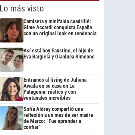
Lo más visto
Camiseta y minifalda cuadrillé:
Gime Accardi conquista España
con un original look en tendencia
Así está hoy Faustino, el hijo de
Eva Bargiela y Gianluca Simeone
Entramos al living de Juliana
Awada en su casa en La
Patagonia: rústico y con
ventanales increíbles
Sofía Aldrey compartió una
reflexión a un mes de ser madre
de Marco: “Fue aprender a
confiar”