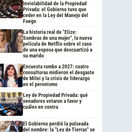
Inviolabilidad de la Propiedad
Privada: el Gobierno tuvo que
ceder en la Ley del Manejo del
Fuego
La historia real de "Elize:
Sombras de una mujer", la nueva
película de Netflix sobre el caso
de una esposa que descuartizó a
su marido
Encuesta rumbo a 2027: cuatro
consultoras midieron el desgaste
de Milei y la crisis de liderazgo
en el peronismo
Ley de Propiedad Privada: qué
senadores votaron a favor y
cuáles en contra
El Gobierno perdió la pulseada
del nombre: la "Ley de Tierras" se