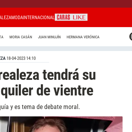
ALEZA
MODA
INTERNACIONAL
CARAS MIAMI
TA
MORIA CASÁN
JUAN MINUJÍN
HERMANA VERÓNICA
CARAS BRASIL
CARAS URUGUAY
EZA
18-04-2023 14:10
realeza tendrá su
lquiler de vientre
rquía y es tema de debate moral.