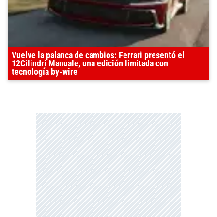
Vuelve la palanca de cambios: Ferrari presentó el
12Cilindri Manuale, una edición limitada con
tecnología by-wire