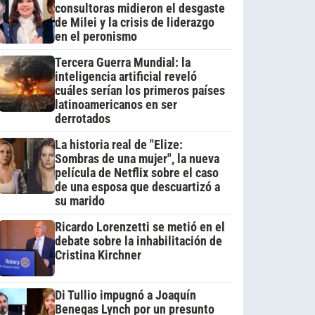
consultoras midieron el desgaste
de Milei y la crisis de liderazgo
en el peronismo
Tercera Guerra Mundial: la
inteligencia artificial reveló
cuáles serían los primeros países
latinoamericanos en ser
derrotados
La historia real de "Elize:
Sombras de una mujer", la nueva
película de Netflix sobre el caso
de una esposa que descuartizó a
su marido
Ricardo Lorenzetti se metió en el
debate sobre la inhabilitación de
Cristina Kirchner
Di Tullio impugnó a Joaquín
Benegas Lynch por un presunto