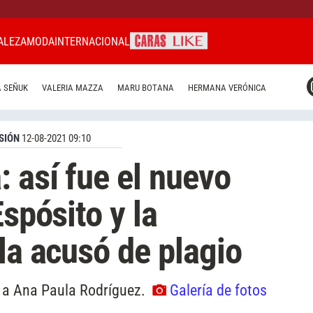
ALEZA
MODA
INTERNACIONAL
CARAS MIAMI
 SEÑUK
VALERIA MAZZA
MARU BOTANA
HERMANA VERÓNICA
CARAS BRASIL
CARAS URUGUAY
SIÓN
12-08-2021 09:10
: así fue el nuevo
Espósito y la
la acusó de plagio
n a Ana Paula Rodríguez.
Galería de fotos