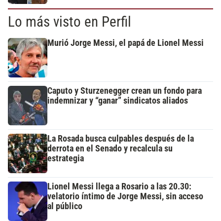
Lo más visto en Perfil
Murió Jorge Messi, el papá de Lionel Messi
Caputo y Sturzenegger crean un fondo para
indemnizar y “ganar” sindicatos aliados
La Rosada busca culpables después de la
derrota en el Senado y recalcula su
estrategia
Lionel Messi llega a Rosario a las 20.30:
velatorio íntimo de Jorge Messi, sin acceso
al público