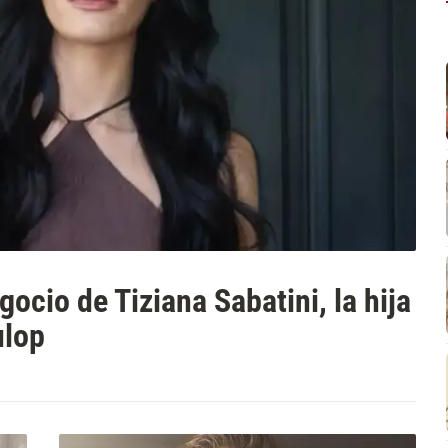
gocio de Tiziana Sabatini, la hija
ulop