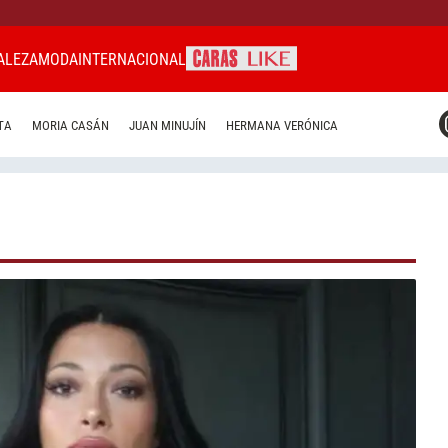
ALEZA
MODA
INTERNACIONAL
CARAS MIAMI
TA
MORIA CASÁN
JUAN MINUJÍN
HERMANA VERÓNICA
CARAS BRASIL
CARAS URUGUAY