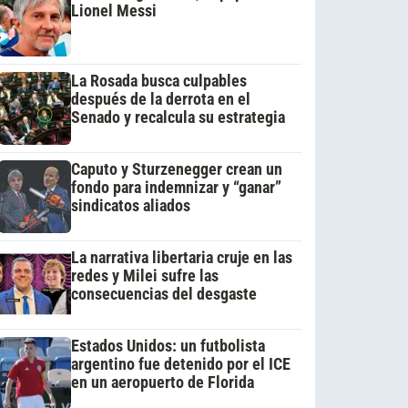
Lionel Messi
La Rosada busca culpables
después de la derrota en el
Senado y recalcula su estrategia
Caputo y Sturzenegger crean un
fondo para indemnizar y “ganar”
sindicatos aliados
La narrativa libertaria cruje en las
redes y Milei sufre las
consecuencias del desgaste
Estados Unidos: un futbolista
argentino fue detenido por el ICE
en un aeropuerto de Florida