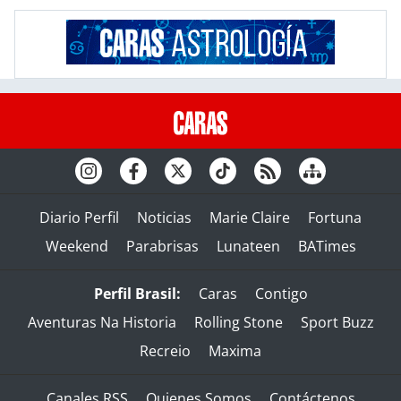
Diario Perfil
Noticias
Marie Claire
Fortuna
Weekend
Parabrisas
Lunateen
BATimes
Perfil Brasil:
Caras
Contigo
Aventuras Na Historia
Rolling Stone
Sport Buzz
Recreio
Maxima
Canales RSS
Quienes Somos
Contáctenos