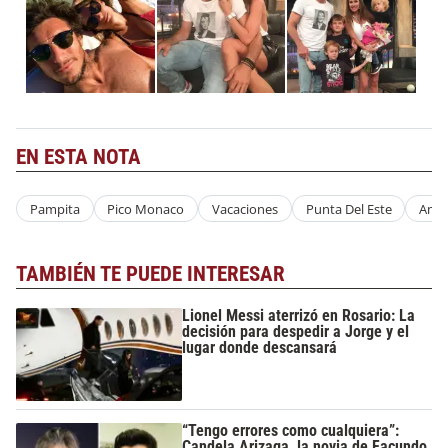
EN ESTA NOTA
Pampita
Pico Monaco
Vacaciones
Punta Del Este
Amo
TAMBIÉN TE PUEDE INTERESAR
Lionel Messi aterrizó en Rosario: La
decisión para despedir a Jorge y el
lugar donde descansará
“Tengo errores como cualquiera”:
Candela Arizaga, la novia de Facundo