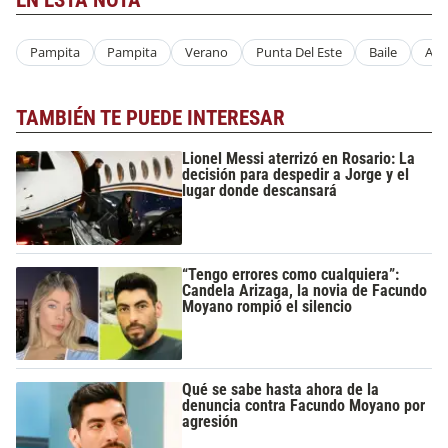
EN ESTA NOTA
Pampita
Pampita
Verano
Punta Del Este
Baile
Ami
TAMBIÉN TE PUEDE INTERESAR
Lionel Messi aterrizó en Rosario: La
decisión para despedir a Jorge y el
lugar donde descansará
“Tengo errores como cualquiera”:
Candela Arizaga, la novia de Facundo
Moyano rompió el silencio
Qué se sabe hasta ahora de la
denuncia contra Facundo Moyano por
agresión