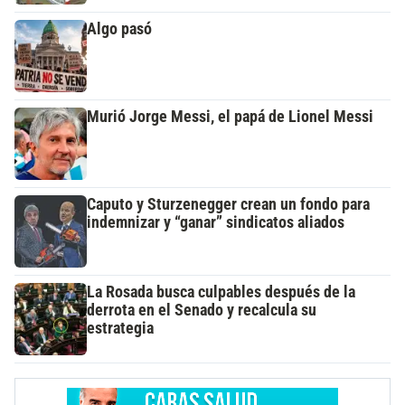
Algo pasó
Murió Jorge Messi, el papá de Lionel Messi
Caputo y Sturzenegger crean un fondo para
indemnizar y “ganar” sindicatos aliados
La Rosada busca culpables después de la
derrota en el Senado y recalcula su
estrategia