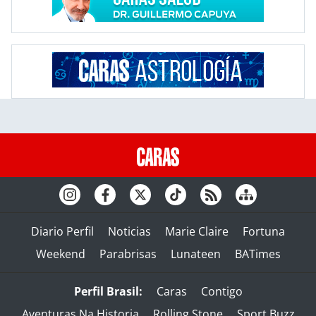
Diario Perfil
Noticias
Marie Claire
Fortuna
Weekend
Parabrisas
Lunateen
BATimes
Perfil Brasil:
Caras
Contigo
Aventuras Na Historia
Rolling Stone
Sport Buzz