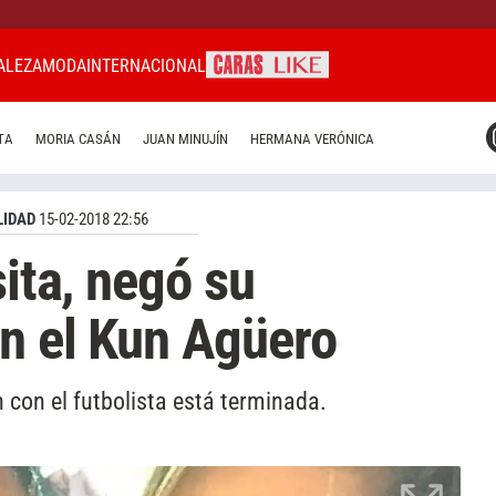
ALEZA
MODA
INTERNACIONAL
CARAS MIAMI
TA
MORIA CASÁN
JUAN MINUJÍN
HERMANA VERÓNICA
CARAS BRASIL
CARAS URUGUAY
IDAD
15-02-2018 22:56
sita, negó su
on el Kun Agüero
 con el futbolista está terminada.