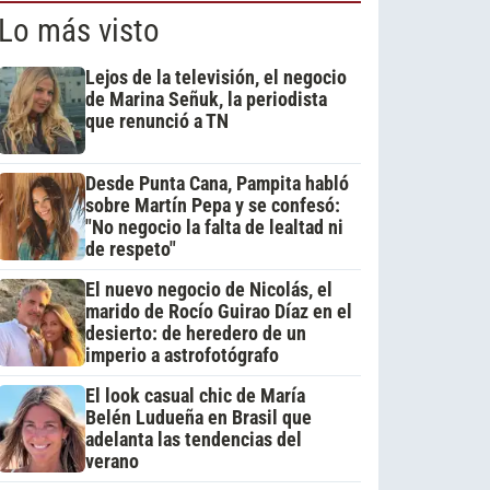
Lo más visto
Lejos de la televisión, el negocio
de Marina Señuk, la periodista
que renunció a TN
Desde Punta Cana, Pampita habló
sobre Martín Pepa y se confesó:
"No negocio la falta de lealtad ni
de respeto"
El nuevo negocio de Nicolás, el
marido de Rocío Guirao Díaz en el
desierto: de heredero de un
imperio a astrofotógrafo
El look casual chic de María
Belén Ludueña en Brasil que
adelanta las tendencias del
verano